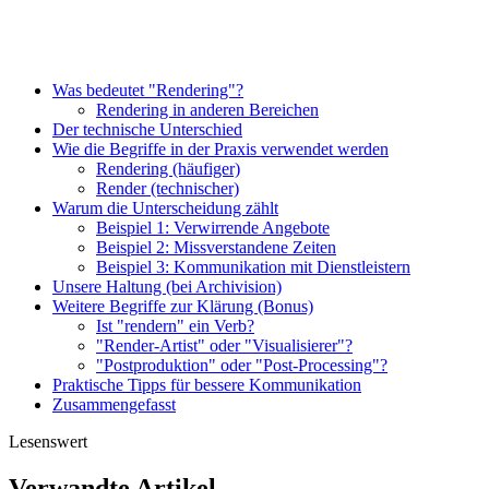
Was bedeutet "Rendering"?
Rendering in anderen Bereichen
Der technische Unterschied
Wie die Begriffe in der Praxis verwendet werden
Rendering (häufiger)
Render (technischer)
Warum die Unterscheidung zählt
Beispiel 1: Verwirrende Angebote
Beispiel 2: Missverstandene Zeiten
Beispiel 3: Kommunikation mit Dienstleistern
Unsere Haltung (bei Archivision)
Weitere Begriffe zur Klärung (Bonus)
Ist "rendern" ein Verb?
"Render-Artist" oder "Visualisierer"?
"Postproduktion" oder "Post-Processing"?
Praktische Tipps für bessere Kommunikation
Zusammengefasst
Lesenswert
Verwandte Artikel