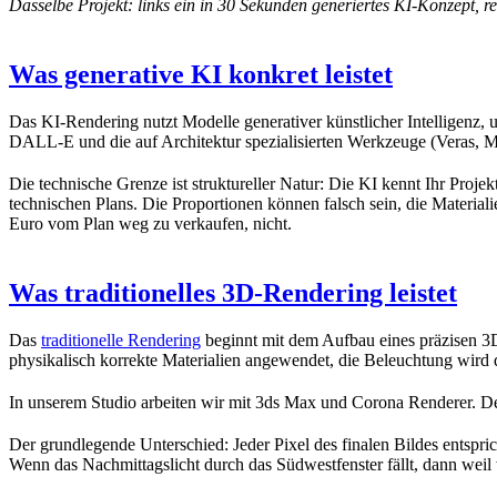
Dasselbe Projekt: links ein in 30 Sekunden generiertes KI-Konzept, 
Was generative KI konkret leistet
Das KI-Rendering nutzt Modelle generativer künstlicher Intelligenz, 
DALL-E und die auf Architektur spezialisierten Werkzeuge (Veras, 
Die technische Grenze ist struktureller Natur: Die KI kennt Ihr Projekt
technischen Plans. Die Proportionen können falsch sein, die Material
Euro vom Plan weg zu verkaufen, nicht.
Was traditionelles 3D-Rendering leistet
Das
traditionelle Rendering
beginnt mit dem Aufbau eines präzisen 3D
physikalisch korrekte Materialien angewendet, die Beleuchtung wird d
In unserem Studio arbeiten wir mit 3ds Max und Corona Renderer. Der
Der grundlegende Unterschied: Jeder Pixel des finalen Bildes entspr
Wenn das Nachmittagslicht durch das Südwestfenster fällt, dann weil 