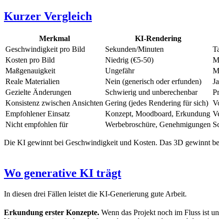
Kurzer Vergleich
Merkmal
KI-Rendering
Geschwindigkeit pro Bild
Sekunden/Minuten
T
Kosten pro Bild
Niedrig (€5-50)
M
Maßgenauigkeit
Ungefähr
M
Reale Materialien
Nein (generisch oder erfunden)
J
Gezielte Änderungen
Schwierig und unberechenbar
P
Konsistenz zwischen Ansichten
Gering (jedes Rendering für sich)
V
Empfohlener Einsatz
Konzept, Moodboard, Erkundung
V
Nicht empfohlen für
Werbebroschüre, Genehmigungen
Sc
Die KI gewinnt bei Geschwindigkeit und Kosten. Das 3D gewinnt bei Ge
Wo generative KI trägt
In diesen drei Fällen leistet die KI-Generierung gute Arbeit.
Erkundung erster Konzepte.
Wenn das Projekt noch im Fluss ist un