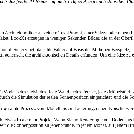
rechts das finale 3D-Rendering nach 3 Tagen Arbeit am technischen Pla
um Architekturbilder aus einem Text-Prompt, einer Skizze oder einem R
Maket, LookX) erzeugen in wenigen Sekunden Bilder, die an der Oberf
 nicht. Sie erzeugt plausible Bilder auf Basis der Millionen Beispiele, m
ien generisch, die architektonischen Details erfunden. Um eine Idee z
-Modells des Gebäudes. Jede Wand, jedes Fenster, jedes Möbelstück w
urch die Simulation der realen Sonnenposition eingerichtet, und die So
 gesamte Prozess, vom Modell bis zur Lieferung, dauert typischerweis
icht etwas Realem im Projekt. Wenn Sie im Rendering einen Boden aus N
wir die Sonnenposition zu jener Stunde, in jenem Monat, auf jenem Bre