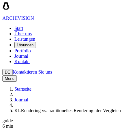
ARCHIVISION
Start
Über uns
Leistungen
Lösungen
Portfolio
Journal
Kontakt
Kontaktieren Sie uns
DE
Menu
Startseite
Journal
KI-Rendering vs. traditionelles Rendering: der Vergleich
guide
6 min