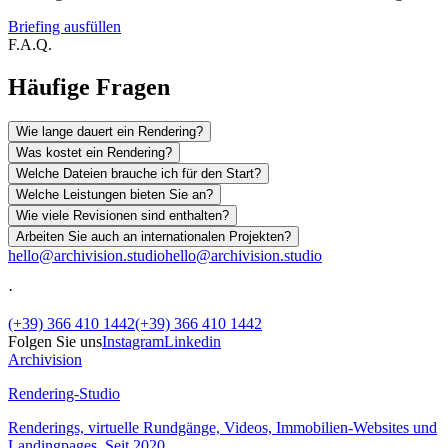
Briefing ausfüllen
F.A.Q.
Häufige Fragen
Wie lange dauert ein Rendering?
Was kostet ein Rendering?
Welche Dateien brauche ich für den Start?
Welche Leistungen bieten Sie an?
Wie viele Revisionen sind enthalten?
Arbeiten Sie auch an internationalen Projekten?
hello@archivision.studio
hello@archivision.studio
·
(+39) 366 410 1442
(+39) 366 410 1442
Folgen Sie uns
Instagram
Linkedin
Archivision
Rendering-Studio
Renderings, virtuelle Rundgänge, Videos, Immobilien-Websites und
Landingpages. Seit 2020.