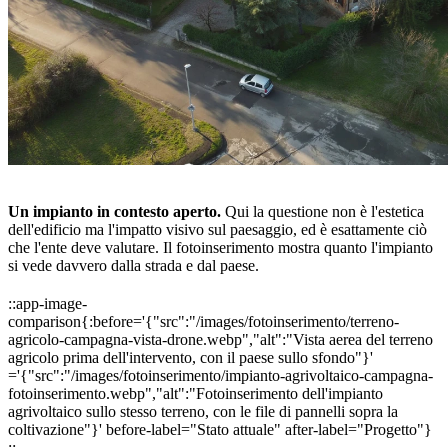
Progetto
Un impianto in contesto aperto.
Qui la questione non è l'estetica
dell'edificio ma l'impatto visivo sul paesaggio, ed è esattamente ciò
che l'ente deve valutare. Il fotoinserimento mostra quanto l'impianto
si vede davvero dalla strada e dal paese.
::app-image-
comparison{:before='{"src":"/images/fotoinserimento/terreno-
agricolo-campagna-vista-drone.webp","alt":"Vista aerea del terreno
agricolo prima dell'intervento, con il paese sullo sfondo"}'
='{"src":"/images/fotoinserimento/impianto-agrivoltaico-campagna-
fotoinserimento.webp","alt":"Fotoinserimento dell'impianto
agrivoltaico sullo stesso terreno, con le file di pannelli sopra la
coltivazione"}' before-label="Stato attuale" after-label="Progetto"}
::