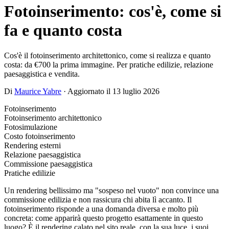
Fotoinserimento: cos'è, come si
fa e quanto costa
Cos'è il fotoinserimento architettonico, come si realizza e quanto
costa: da €700 la prima immagine. Per pratiche edilizie, relazione
paesaggistica e vendita.
Di
Maurice Yabre
· Aggiornato il 13 luglio 2026
Fotoinserimento
Fotoinserimento architettonico
Fotosimulazione
Costo fotoinserimento
Rendering esterni
Relazione paesaggistica
Commissione paesaggistica
Pratiche edilizie
Un rendering bellissimo ma "sospeso nel vuoto" non convince una
commissione edilizia e non rassicura chi abita lì accanto. Il
fotoinserimento risponde a una domanda diversa e molto più
concreta: come apparirà questo progetto esattamente in questo
luogo? È il rendering calato nel sito reale, con la sua luce, i suoi